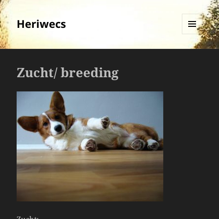
Heriwecs
MENÜ
UND
WIDGETS
Zucht/ breeding