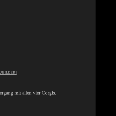
UBILDER]
rgang mit allen vier Corgis.